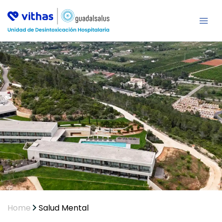
Ir
al
contenido
Home
Salud Mental