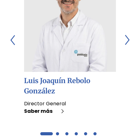
Luis Joaquín Rebolo
Anto
González
Rom
Director General
CEO
Saber más
Saber