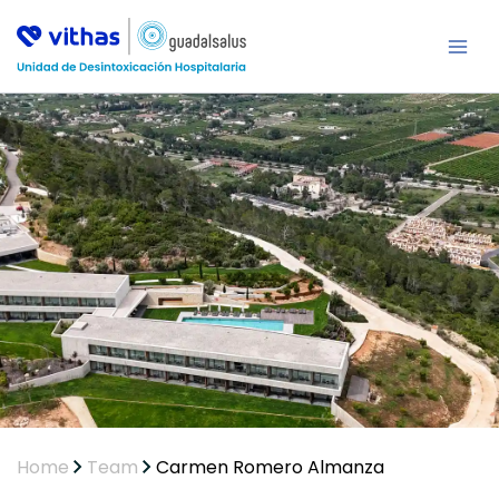
Ir
al
contenido
Home
Team
Carmen Romero Almanza